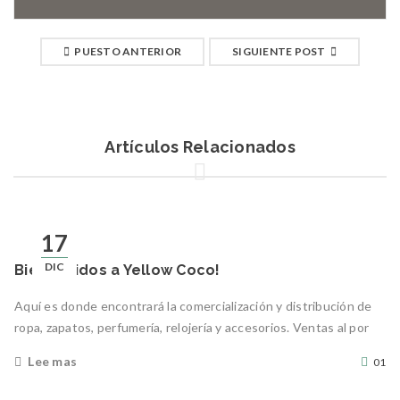
PUESTO ANTERIOR
SIGUIENTE POST
Artículos Relacionados
17
DIC
Bienvenidos a Yellow Coco!
Aquí es donde encontrará la comercialización y distribución de
ropa, zapatos, perfumería, relojería y accesorios. Ventas al por
Lee mas
01