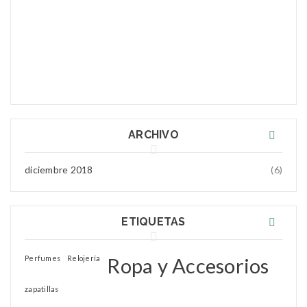
Con Yellow Coco encontrará zapatillas a su gusto, con
Jane Doe
gran variedad de colorido y diseños únicos en los
Jun 02, 2018
cuales se brinda calidad y estilo.
Greate theme!
diciembre 20, 2018
Jane Doe
Jun 02, 2018
Greate theme!
ARCHIVO
diciembre 2018
(6)
ETIQUETAS
Perfumes
Relojería
Ropa y Accesorios
zapatillas