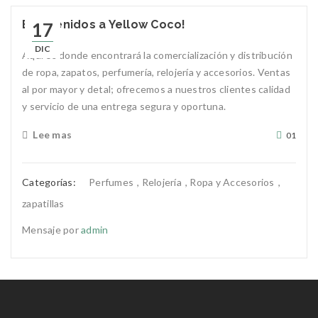
Bienvenidos a Yellow Coco!
17
DIC
Aquí es donde encontrará la comercialización y distribución
de ropa, zapatos, perfumería, relojería y accesorios. Ventas
al por mayor y detal; ofrecemos a nuestros clientes calidad
y servicio de una entrega segura y oportuna.
Lee mas
01
Categorías:
Perfumes
,
Relojería
,
Ropa y Accesorios
,
zapatillas
Mensaje por
admin