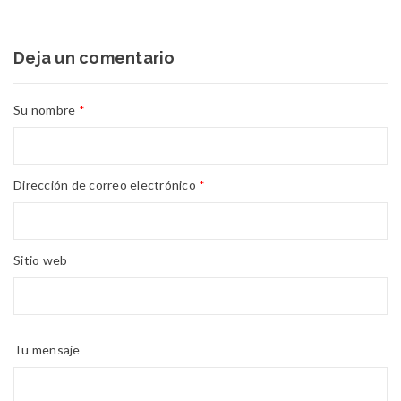
17
DIC
Bienvenidos a Yellow Coco!
Deja un comentario
Aquí es donde encontrará la comercialización y distribución de
ropa, zapatos, perfumería, relojería y accesorios. Ventas al por
Su nombre
*
Lee mas
01
Dirección de correo electrónico
*
Sitio web
Tu mensaje