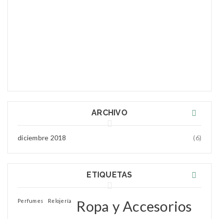
Con Yellow Coco encontrará zapatillas a su gusto, con
Jane Doe
gran variedad de colorido y diseños únicos en los
Jun 02, 2018
cuales se brinda calidad y estilo.
Greate theme!
diciembre 20, 2018
Jane Doe
Jun 02, 2018
Greate theme!
ARCHIVO
diciembre 2018
(6)
ETIQUETAS
Perfumes
Relojería
Ropa y Accesorios