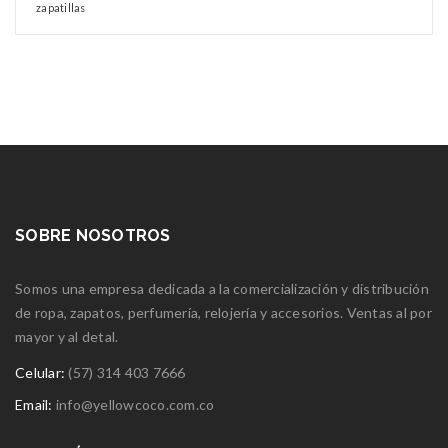
zapatillas
SOBRE NOSOTROS
Somos una empresa dedicada a la comercialización y distribución
de ropa, zapatos, perfumería, relojería y accesorios. Ventas al por
mayor y al detal.
Celular:
(57) 314 403 7666
Email:
info@yellowcoco.com.co