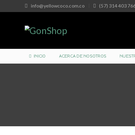
info@yellowcoco.com.co
(57)
314 403 76
INICIO
ACERCA DE NOSOTROS
NUEST