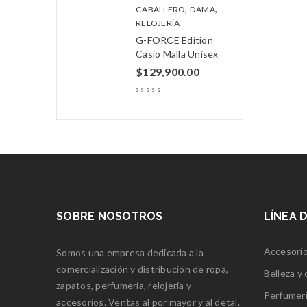
,
,
CABALLERO
DAMA
RELOJERÍA
G-FORCE Edition
Casio Malla Unisex
$
129,900.00
SOBRE NOSOTROS
LÍNEA 
Accesori
Somos una empresa dedicada a la
comercialización y distribución de ropa,
Belleza y
zapatos, perfumería, relojería y
Perfumer
accesorios. Ventas al por mayor y al detal.