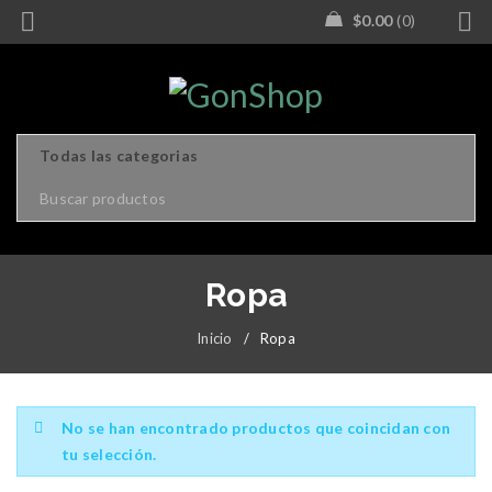
$
0.00
0
Ropa
Inicio
/
Ropa
No se han encontrado productos que coincidan con
tu selección.