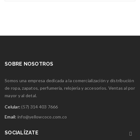
SOBRE NOSOTROS
Somos una empresa dedicada a la comercialización y distribución
de ropa, zapatos, perfumería, relojería y accesorios. Ventas al por
mayor y al detal.
Celular:
(57) 314 403 7666
Email:
info@yellowcoco.com.co
SOCIALÍZATE