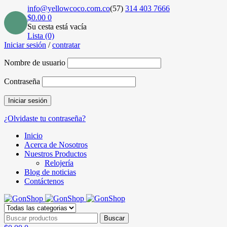
info@yellowcoco.com.co
(57)
314 403 7666
$
0.00
0
Su cesta está vacía
Lista (0)
Iniciar sesión
/
contratar
Nombre de usuario
Contraseña
¿Olvidaste tu contraseña?
Inicio
Acerca de Nosotros
Nuestros Productos
Relojería
Blog de noticias
Contáctenos