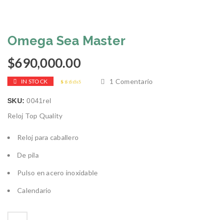
Omega Sea Master
$
690,000.00
1
Comentario
IN STOCK
Valorado con
1
5.00
de 5 en
SKU:
0041rel
base a
valoración
de un cliente
Reloj Top Quality
Reloj para caballero
De pila
Pulso en acero inoxidable
Calendario