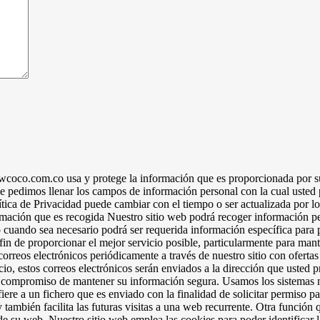
owcoco.com.co usa y protege la información que es proporcionada por su
e pedimos llenar los campos de información personal con la cual usted
tica de Privacidad puede cambiar con el tiempo o ser actualizada por 
rmación que es recogida Nuestro sitio web podrá recoger información 
cuando sea necesario podrá ser requerida información específica para p
in de proporcionar el mejor servicio posible, particularmente para mant
orreos electrónicos periódicamente a través de nuestro sitio con ofertas
cio, estos correos electrónicos serán enviados a la dirección que usted
 compromiso de mantener su información segura. Usamos los sistemas 
re a un fichero que es enviado con la finalidad de solicitar permiso pa
y también facilita las futuras visitas a una web recurrente. Otra función
de su web. Nuestro sitio web emplea las cookies para poder identificar l