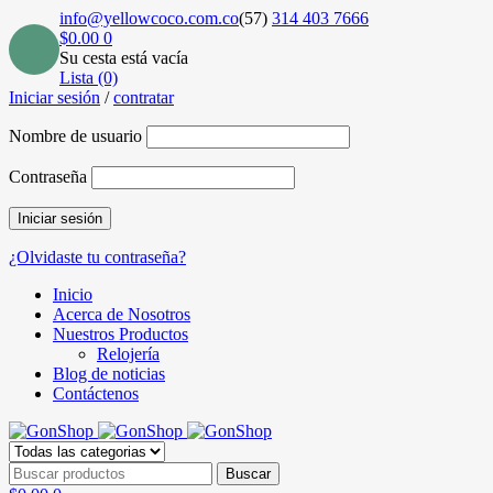
info@yellowcoco.com.co
(57)
314 403 7666
$
0.00
0
Su cesta está vacía
Lista (0)
Iniciar sesión
/
contratar
Nombre de usuario
Contraseña
¿Olvidaste tu contraseña?
Inicio
Acerca de Nosotros
Nuestros Productos
Relojería
Blog de noticias
Contáctenos