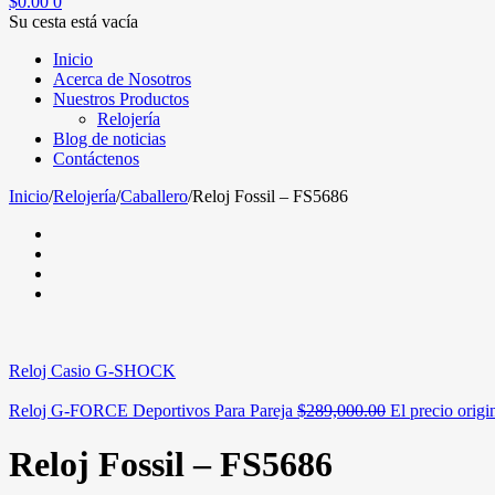
$
0.00
0
Su cesta está vacía
Inicio
Acerca de Nosotros
Nuestros Productos
Relojería
Blog de noticias
Contáctenos
Inicio
/
Relojería
/
Caballero
/
Reloj Fossil – FS5686
Reloj Casio G-SHOCK
Reloj G-FORCE Deportivos Para Pareja
$
289,000.00
El precio origi
Reloj Fossil – FS5686