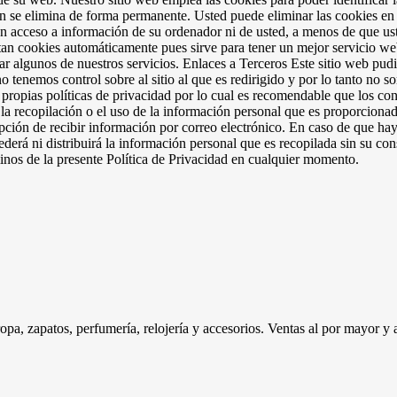
ión se elimina de forma permanente. Usted puede eliminar las cookies e
an acceso a información de su ordenador ni de usted, a menos de que ust
tan cookies automáticamente pues sirve para tener un mejor servicio w
zar algunos de nuestros servicios. Enlaces a Terceros Este sitio web pudi
o tenemos control sobre al sitio al que es redirigido y por lo tanto no 
sus propias políticas de privacidad por lo cual es recomendable que los c
 recopilación o el uso de la información personal que es proporcionada 
pción de recibir información por correo electrónico. En caso de que hay
erá ni distribuirá la información personal que es recopilada sin su con
inos de la presente Política de Privacidad en cualquier momento.
a, zapatos, perfumería, relojería y accesorios. Ventas al por mayor y a