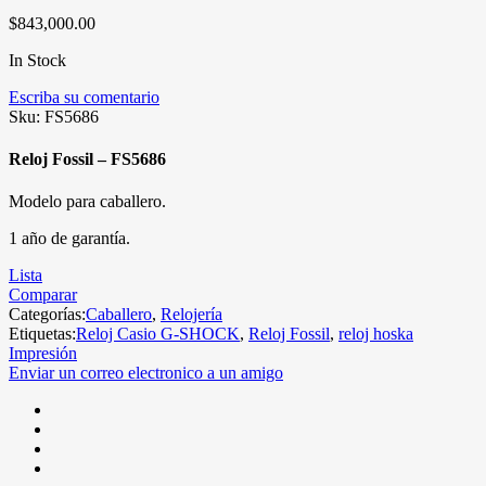
$
843,000.00
In Stock
Escriba su comentario
Sku:
FS5686
Reloj Fossil – FS5686
Modelo para caballero.
1 año de garantía.
Lista
Comparar
Categorías:
Caballero
,
Relojería
Etiquetas:
Reloj Casio G-SHOCK
,
Reloj Fossil
,
reloj hoska
Impresión
Enviar un correo electronico a un amigo