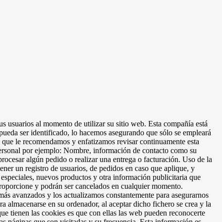
s usuarios al momento de utilizar su sitio web. Esta compañía está
 pueda ser identificado, lo hacemos asegurando que sólo se empleará
lo que le recomendamos y enfatizamos revisar continuamente esta
personal por ejemplo: Nombre, información de contacto como su
rocesar algún pedido o realizar una entrega o facturación. Uso de la
ener un registro de usuarios, de pedidos en caso que aplique, y
 especiales, nuevos productos y otra información publicitaria que
 proporcione y podrán ser cancelados en cualquier momento.
más avanzados y los actualizamos constantemente para asegurarnos
ra almacenarse en su ordenador, al aceptar dicho fichero se crea y la
 que tienen las cookies es que con ellas las web pueden reconocerte
as páginas que son visitadas y su frecuencia. Esta información es