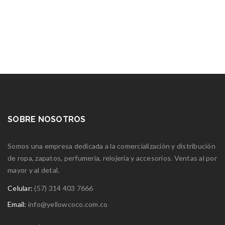
SOBRE NOSOTROS
Somos una empresa dedicada a la comercialización y distribución
de ropa, zapatos, perfumería, relojería y accesorios. Ventas al por
mayor y al detal.
Celular:
(57) 314 403 7666
Email:
info@yellowcoco.com.co